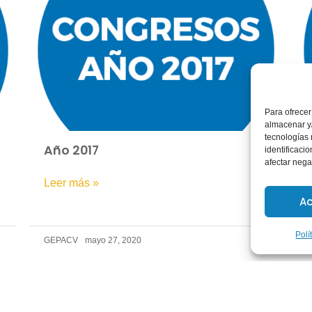
Para ofrecer
almacenar y/
tecnologías
Año 2017
identificaci
afectar nega
Leer más »
Ac
Polí
GEPACV
mayo 27, 2020