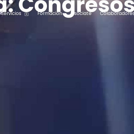
a: Congreso
Servicios
Formación
Asóciate
Colaboradore