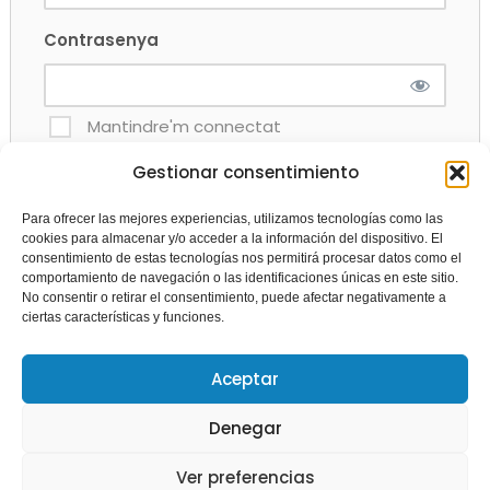
Contrasenya
Mantindre'm connectat
Gestionar consentimiento
Para ofrecer las mejores experiencias, utilizamos tecnologías como las
cookies para almacenar y/o acceder a la información del dispositivo. El
Vas perdre la teua contrasenya?
consentimiento de estas tecnologías nos permitirá procesar datos como el
comportamiento de navegación o las identificaciones únicas en este sitio.
No consentir o retirar el consentimiento, puede afectar negativamente a
ciertas características y funciones.
Si encara no ets soci afilia’t
aquí
Aceptar
Denegar
Ver preferencias