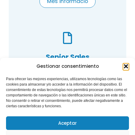
Més informació
Senior Sales
Representative.- Fitness
Gestionar consentimiento
Para ofrecer las mejores experiencias, utilizamos tecnologías como las
Més informació
cookies para almacenar y/o acceder a la información del dispositivo. El
consentimiento de estas tecnologías nos permitirá procesar datos como el
comportamiento de navegación o las identificaciones únicas en este sitio.
No consentir o retirar el consentimiento, puede afectar negativamente a
ciertas características y funciones.
Aceptar
Universitat Politècnica de València (UPV) Camí de Vera, s/n, Algirós,
46022 València, Valencia