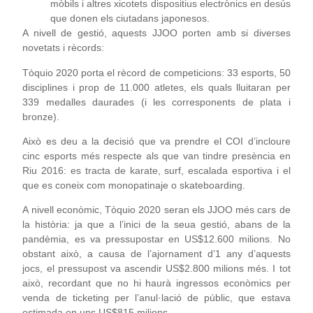
mòbils i altres xicotets dispositius electrònics en desús
que donen els ciutadans japonesos.
A nivell de gestió, aquests JJOO porten amb si diverses
novetats i rècords:
Tòquio 2020 porta el rècord de competicions: 33 esports, 50
disciplines i prop de 11.000 atletes, els quals lluitaran per
339 medalles daurades (i les corresponents de plata i
bronze).
Això es deu a la decisió que va prendre el COI d’incloure
cinc esports més respecte als que van tindre presència en
Riu 2016: es tracta de karate, surf, escalada esportiva i el
que es coneix com monopatinaje o skateboarding.
A nivell econòmic, Tòquio 2020 seran els JJOO més cars de
la història: ja que a l’inici de la seua gestió, abans de la
pandèmia, es va pressupostar en US$12.600 milions. No
obstant això, a causa de l’ajornament d’1 any d’aquests
jocs, el pressupost va ascendir US$2.800 milions més. I tot
això, recordant que no hi haurà ingressos econòmics per
venda de ticketing per l’anul·lació de públic, que estava
estimada en uns US$815 milions.