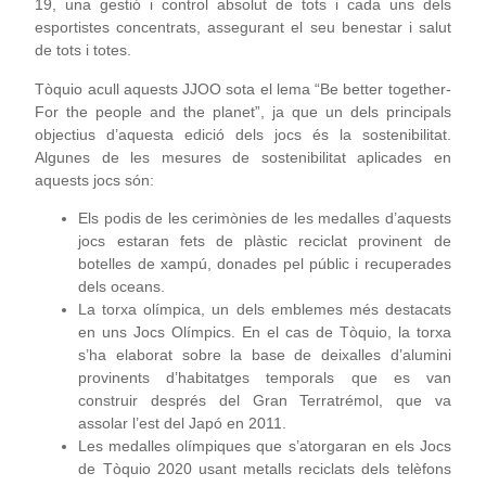
19, una gestió i control absolut de tots i cada uns dels
esportistes concentrats, assegurant el seu benestar i salut
de tots i totes.
Tòquio acull aquests JJOO sota el lema “Be better together-
For the people and the planet”, ja que un dels principals
objectius d’aquesta edició dels jocs és la sostenibilitat.
Algunes de les mesures de sostenibilitat aplicades en
aquests jocs són:
Els podis de les cerimònies de les medalles d’aquests
jocs estaran fets de plàstic reciclat provinent de
botelles de xampú, donades pel públic i recuperades
dels oceans.
La torxa olímpica, un dels emblemes més destacats
en uns Jocs Olímpics. En el cas de Tòquio, la torxa
s’ha elaborat sobre la base de deixalles d’alumini
provinents d’habitatges temporals que es van
construir després del Gran Terratrémol, que va
assolar l’est del Japó en 2011.
Les medalles olímpiques que s’atorgaran en els Jocs
de Tòquio 2020 usant metalls reciclats dels telèfons