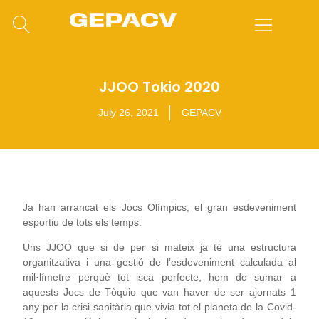
JJOO Tokio 2020
July 26, 2021
GEPACV
Ja han arrancat els Jocs Olímpics, el gran esdeveniment
esportiu de tots els temps.
Uns JJOO que si de per si mateix ja té una estructura
organitzativa i una gestió de l’esdeveniment calculada al
mil·límetre perquè tot isca perfecte, hem de sumar a
aquests Jocs de Tòquio que van haver de ser ajornats 1
any per la crisi sanitària que vivia tot el planeta de la Covid-