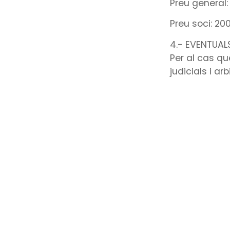
Preu general
Preu soci: 2
4.- EVENTUAL
Per al cas q
judicials i a
soci de la FE
competència i
corresponga a
resultarien d
procediment e
procediment.
II.- EN GEN
MATÈRIA DE 
Assessoramen