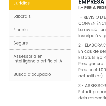
EMPRESA 
Jurídics
I.- PER A FE
Laborals
1.- REVISIÓ D
CONVENIÈNCIA
La revisió i 
Fiscals
inscripció vi
Segurs
2.- ELABORAC
En cas de ser
Assessoria en
Estatuts i/o 
intel·ligència artificial IA
Preu general:
Preu soci: 1.
Busca d’ocupació
actualitzar).
3.- ASSESSOR
Estudi, prepa
dels respecti