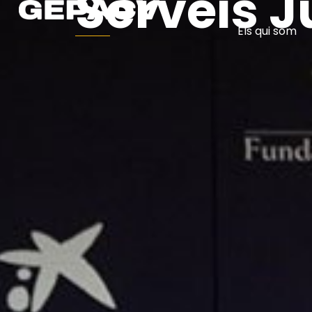
Serveis J
Els qui som