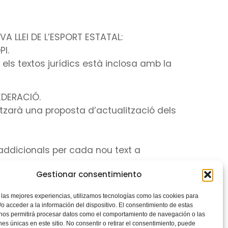
A LLEI DE L’ESPORT ESTATAL:
I.
 els textos jurídics està inclosa amb la
EDERACIÓ.
litzarà una proposta d’actualització dels
 addicionals per cada nou text a
Gestionar consentimiento
N ÒRGANS DISCIPLINARIS.
nàries, integrant, si és el cas, membres
 las mejores experiencias, utilizamos tecnologías como las cookies para
o acceder a la información del dispositivo. El consentimiento de estas
 nos permitirá procesar datos como el comportamiento de navegación o las
ones únicas en este sitio. No consentir o retirar el consentimiento, puede