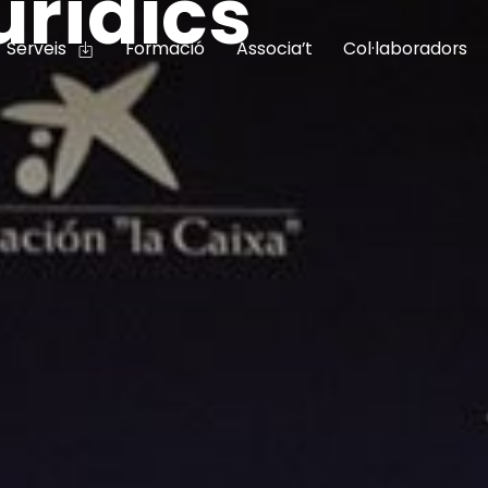
urídics
Serveis
Formació
Associa’t
Col·laboradors