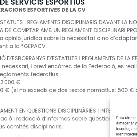
DE SERVICIS ESPORTIUS
DERACIONS ESPORTIVES DE LA CV
’ESTATUTS I REGLAMENTS DISCIPLINARIS DAVANT LA NOV
 DE COMPTAR AMB UN REGLAMENT DISCIPLINARI PROP
una opinió jurídica sobre la necessitat o no d’adaptar
gent a la *GEPACV.
IÓ D’ESBORRANYS D’ESTATUTS I REGLAMENTS DE LA F
 necessari, i previ encàrrec de la Federació, es rea
Reglaments federatius.
 2.000 €
000 € (si no excedix de dos textos normatius; 500 €
AMENT EN QÜESTIONS DISCIPLINÀRIES I INTEGRACIÓ E
ració i redacció d’informes sobre qüestions discipli
Para ofrecer
almacenar y/
us comités disciplinaris.
tecnologías
identificaci