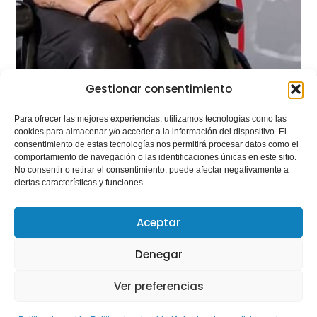
Gestionar consentimiento
Para ofrecer las mejores experiencias, utilizamos tecnologías como las
cookies para almacenar y/o acceder a la información del dispositivo. El
consentimiento de estas tecnologías nos permitirá procesar datos como el
comportamiento de navegación o las identificaciones únicas en este sitio.
No consentir o retirar el consentimiento, puede afectar negativamente a
ciertas características y funciones.
Parlem de… Les nostres
Aceptar
Gestores Esportives: Ruth
Denegar
Aguilar, de l’alt rendiment
paralímpic a la construcció
Ver preferencias
d’una inclusió real a través de
l’esport