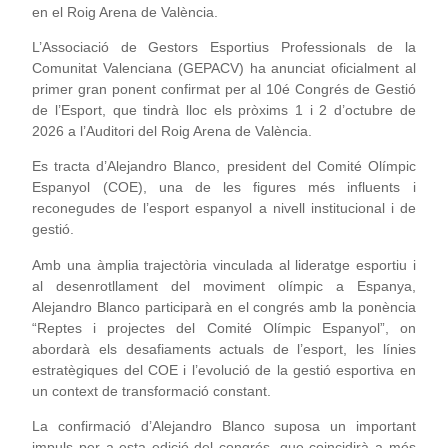
en el Roig Arena de València.
L’Associació de Gestors Esportius Professionals de la
Comunitat Valenciana (GEPACV) ha anunciat oficialment al
primer gran ponent confirmat per al 10é Congrés de Gestió
de l’Esport, que tindrà lloc els pròxims 1 i 2 d’octubre de
2026 a l’Auditori del Roig Arena de València.
Es tracta d’Alejandro Blanco, president del Comité Olímpic
Espanyol (COE), una de les figures més influents i
reconegudes de l’esport espanyol a nivell institucional i de
gestió.
Amb una àmplia trajectòria vinculada al lideratge esportiu i
al desenrotllament del moviment olímpic a Espanya,
Alejandro Blanco participarà en el congrés amb la ponència
“Reptes i projectes del Comité Olímpic Espanyol”, on
abordarà els desafiaments actuals de l’esport, les línies
estratègiques del COE i l’evolució de la gestió esportiva en
un context de transformació constant.
La confirmació d’Alejandro Blanco suposa un important
impuls per a esta edició del congrés, que coincidirà a més