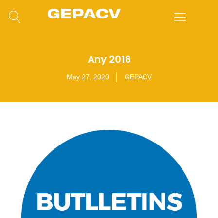
Any 2016
May 27, 2020
GEPACV