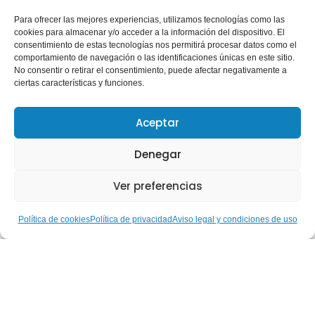
profund pesar i solidaritat amb totes les persones
Para ofrecer las mejores experiencias, utilizamos tecnologías como las
afectades pel terratrémol ocorregut a Veneçuela.
cookies para almacenar y/o acceder a la información del dispositivo. El
consentimiento de estas tecnologías nos permitirá procesar datos como el
En moments tan difícils, traslladem el nostre suport
comportamiento de navegación o las identificaciones únicas en este sitio.
i...
No consentir o retirar el consentimiento, puede afectar negativamente a
ciertas características y funciones.
Leer más »
Aceptar
GEPACV
June 29, 2026
Denegar
Ver preferencias
Política de cookies
Política de privacidad
Aviso legal y condiciones de uso