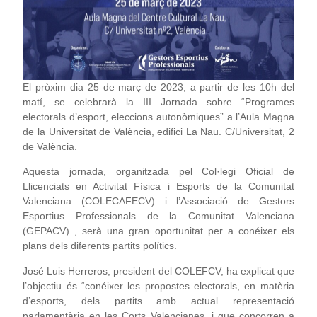
El pròxim dia 25 de març de 2023, a partir de les 10h del
matí, se celebrarà la III Jornada sobre “Programes
electorals d’esport, eleccions autonòmiques” a l’Aula Magna
de la Universitat de València, edifici La Nau. C/Universitat, 2
de València.
Aquesta jornada, organitzada pel Col·legi Oficial de
Llicenciats en Activitat Física i Esports de la Comunitat
Valenciana (COLECAFECV) i l’Associació de Gestors
Esportius Professionals de la Comunitat Valenciana
(GEPACV) , serà una gran oportunitat per a conéixer els
plans dels diferents partits polítics.
José Luis Herreros, president del COLEFCV, ha explicat que
l’objectiu és “conéixer les propostes electorals, en matèria
d’esports, dels partits amb actual representació
parlamentària en les Corts Valencianes, i que concorren a