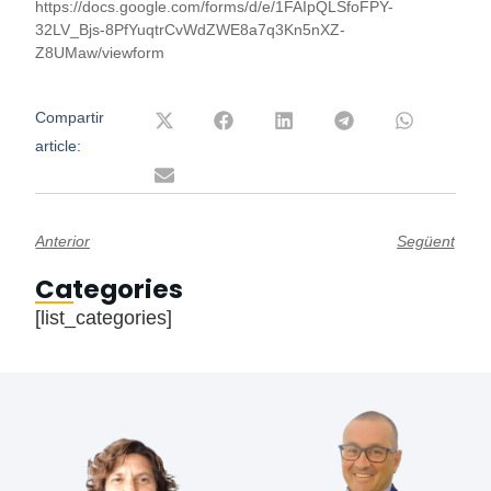
https://docs.google.com/forms/d/e/1FAIpQLSfoFPY-
32LV_Bjs-8PfYuqtrCvWdZWE8a7q3Kn5nXZ-
Z8UMaw/viewform
Compartir
article:
Anterior
Següent
Categories
[list_categories]