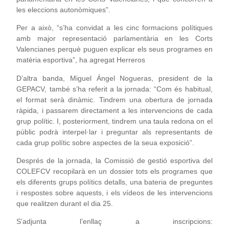
les eleccions autonòmiques”.
Per a això, “s’ha convidat a les cinc formacions polítiques
amb major representació parlamentària en les Corts
Valencianes perquè puguen explicar els seus programes en
matèria esportiva”, ha agregat Herreros
D’altra banda, Miguel Ángel Nogueras, president de la
GEPACV, també s’ha referit a la jornada: “Com és habitual,
el format serà dinàmic. Tindrem una obertura de jornada
ràpida, i passarem directament a les intervencions de cada
grup polític. I, posteriorment, tindrem una taula redona on el
públic podrà interpel·lar i preguntar als representants de
cada grup polític sobre aspectes de la seua exposició”.
Després de la jornada, la Comissió de gestió esportiva del
COLEFCV recopilarà en un dossier tots els programes que
els diferents grups polítics detalls, una bateria de preguntes
i respostes sobre aquests, i els vídeos de les intervencions
que realitzen durant el dia 25.
S’adjunta l’enllaç a inscripcions: