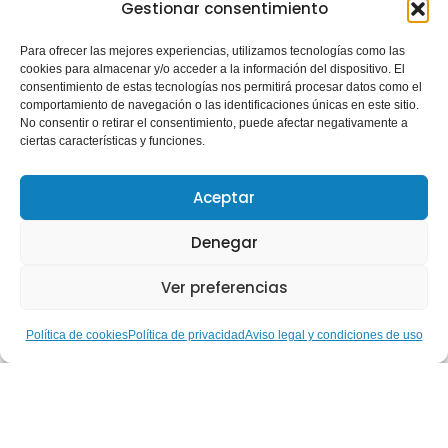
Gestionar consentimiento
Para ofrecer las mejores experiencias, utilizamos tecnologías como las
cookies para almacenar y/o acceder a la información del dispositivo. El
consentimiento de estas tecnologías nos permitirá procesar datos como el
comportamiento de navegación o las identificaciones únicas en este sitio.
No consentir o retirar el consentimiento, puede afectar negativamente a
ciertas características y funciones.
Aceptar
Denegar
Ver preferencias
Política de cookies
Política de privacidad
Aviso legal y condiciones de uso
Hablemos de… Nuestras
Gestoras Deportivas: Ruth
Aguilar, del alto rendimiento
paralímpico a la construcción
de una inclusión real a través