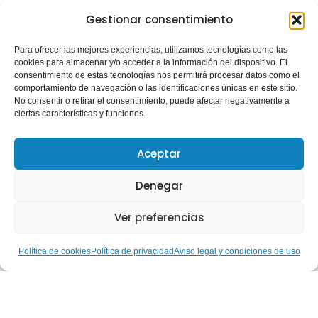
Revisión de modelos de gestión de servicios e
Gestionar consentimiento
instalaciones deportivas.
Estudios económico-financieros y planes de
Para ofrecer las mejores experiencias, utilizamos tecnologías como las
cookies para almacenar y/o acceder a la información del dispositivo. El
viabilidad vinculados a instalaciones, concesiones o
consentimiento de estas tecnologías nos permitirá procesar datos como el
servicios deportivos.
comportamiento de navegación o las identificaciones únicas en este sitio.
No consentir o retirar el consentimiento, puede afectar negativamente a
Informes técnico-económicos y documentación de
ciertas características y funciones.
soporte para expedientes de concesión que, en su
caso, puedan requerir informe de la Oficina Nacional
Aceptar
de Evaluación.
Denegar
El objetivo es contribuir a expedientes más claros,
viables, controlables y ajustados a la realidad operativa
Ver preferencias
y económica del servicio deportivo.
Política de cookies
Política de privacidad
Aviso legal y condiciones de uso
Servicios para empresas licitadoras
La asistencia técnica puede incluir:
Análisis del PCAP, PPT, memoria y anexos.