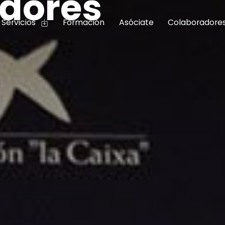
dores
Servicios
Formación
Asóciate
Colaboradore