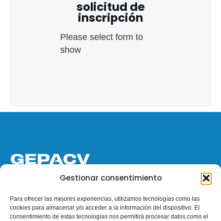
solicitud de
inscripción
Please select form to
show
La Asociación de Gestores Deportivos Profesionales de la
Gestionar consentimiento
Comunidad Valenciana (GEPACV) nace como respuesta a la
necesidad de un grupo de gestores deportivos de la comarca
Para ofrecer las mejores experiencias, utilizamos tecnologías como las
de L’Horta Sud, en constituir un foro de encuentro y discusión
cookies para almacenar y/o acceder a la información del dispositivo. El
sobre la gestión del deporte y sus profesionales.
consentimiento de estas tecnologías nos permitirá procesar datos como el