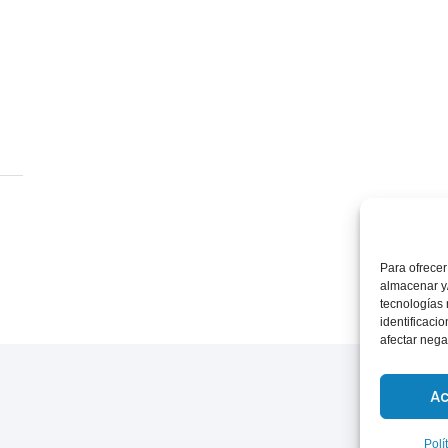
Para ofrecer
almacenar y/
tecnologías
identificaci
afectar nega
Ac
Polí