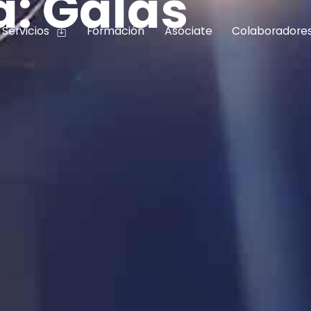
a: Galas
Servicios
Formación
Asóciate
Colaboradore