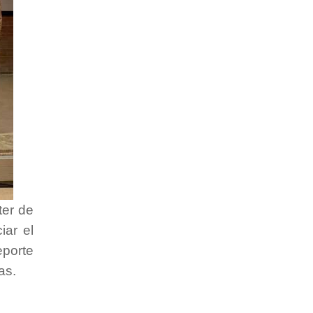
ter de
iar el
eporte
as.