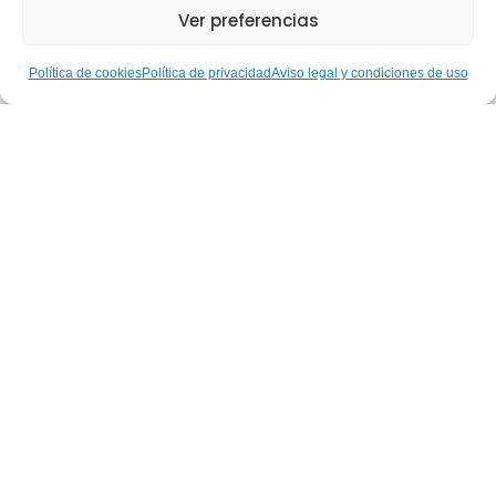
Ver preferencias
Política de cookies
Política de privacidad
Aviso legal y condiciones de uso
Parlem de… Les nostres
Gestores Esportives: Ruth
Aguilar, de l’alt rendiment
paralímpic a la construcció
d’una inclusió real a través de
l’esport
Leer más
Parlem de… Les
nostres Gestores