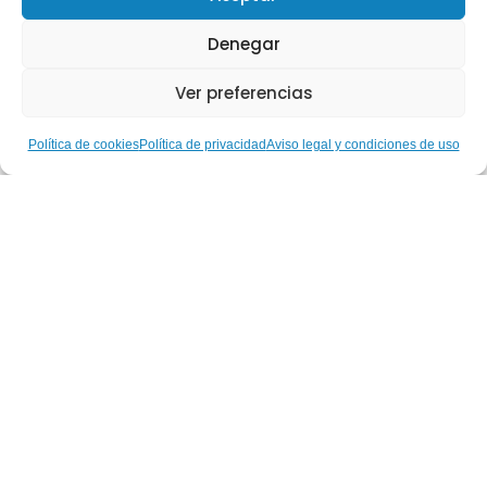
Denegar
Ver preferencias
Política de cookies
Política de privacidad
Aviso legal y condiciones de uso
Hablemos de… Nuestras
Gestoras Deportivas: Ruth
Aguilar, del alto rendimiento
paralímpico a la construcción
de una inclusión real a través
del deporte
Leer más