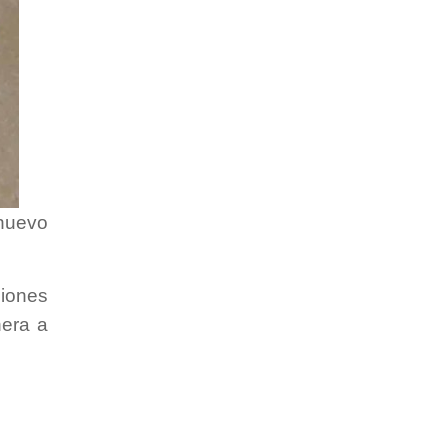
nuevo
ciones
nera a