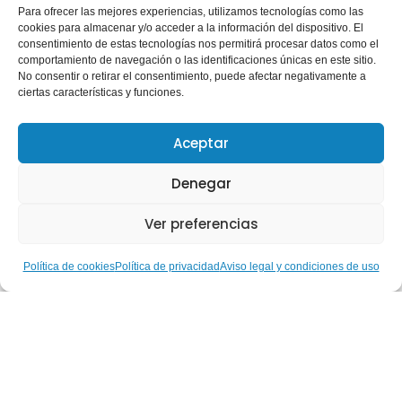
Para ofrecer las mejores experiencias, utilizamos tecnologías como las
cookies para almacenar y/o acceder a la información del dispositivo. El
consentimiento de estas tecnologías nos permitirá procesar datos como el
comportamiento de navegación o las identificaciones únicas en este sitio.
No consentir o retirar el consentimiento, puede afectar negativamente a
ciertas características y funciones.
Aceptar
Denegar
Ver preferencias
Hablemos de… Nuestras
Política de cookies
Política de privacidad
Aviso legal y condiciones de uso
Gestoras Deportivas: Ruth
Aguilar, del alto rendimiento
paralímpico a la construcción
de una inclusión real a través
del deporte
Leer más