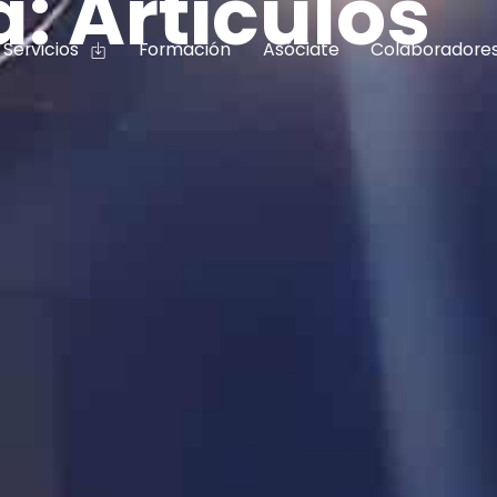
: Articulos
Servicios
Formación
Asóciate
Colaboradore