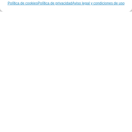
Política de cookies
Política de privacidad
Aviso legal y condiciones de uso
Año 2017
Leer más »
GEPACV
mayo 27, 2020