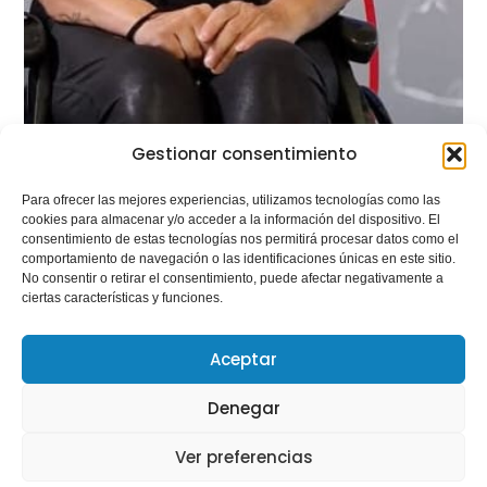
Gestionar consentimiento
Para ofrecer las mejores experiencias, utilizamos tecnologías como las
cookies para almacenar y/o acceder a la información del dispositivo. El
consentimiento de estas tecnologías nos permitirá procesar datos como el
comportamiento de navegación o las identificaciones únicas en este sitio.
No consentir o retirar el consentimiento, puede afectar negativamente a
ciertas características y funciones.
Aceptar
Hablemos de… Nuestras
Gestoras Deportivas: Ruth
Denegar
Aguilar, del alto rendimiento
paralímpico a la construcción
Ver preferencias
de una inclusión real a través