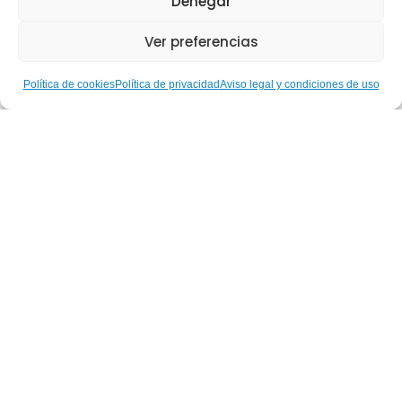
Denegar
Ver preferencias
Política de cookies
Política de privacidad
Aviso legal y condiciones de uso
Hablemos de… Nuestras
Gestoras Deportivas: Ruth
Aguilar, del alto rendimiento
paralímpico a la construcción
de una inclusión real a través
del deporte
Leer más
Hablemos de…