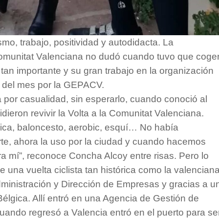
o, trabajo, positividad y autodidacta. La
Comunitat Valenciana no dudó cuando tuvo que coge
 tan importante y su gran trabajo en la organización
a del mes por la GEPACV.
a por casualidad, sin esperarlo, cuando conoció al
dieron revivir la Volta a la Comunitat Valenciana.
mica, baloncesto, aerobic, esquí… No había
rte, ahora la uso por la ciudad y cuando hacemos
ara mí”, reconoce Concha Alcoy entre risas. Pero lo
de una vuelta ciclista tan histórica como la valenciana
ministración y Dirección de Empresas y gracias a u
élgica. Allí entró en una Agencia de Gestión de
ando regresó a Valencia entró en el puerto para se