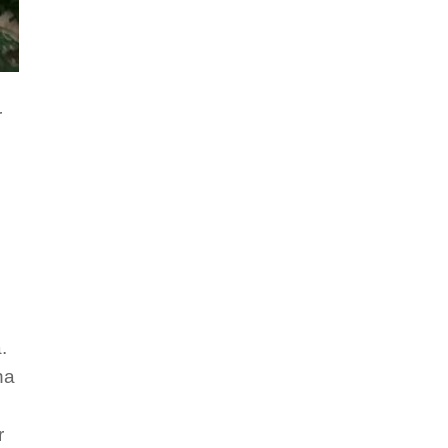
r
.
na
r