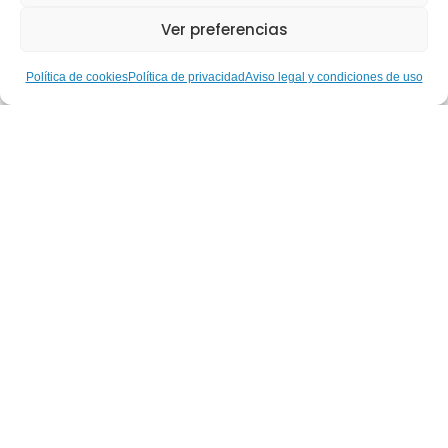
Ver preferencias
Política de cookies
Política de privacidad
Aviso legal y condiciones de uso
Hablemos de… Nuestras
Gestoras Deportivas: Ruth
Aguilar, del alto rendimiento
paralímpico a la construcción
de una inclusión real a través
del deporte
Leer más
Hablemos de…
Nuestras Gestoras