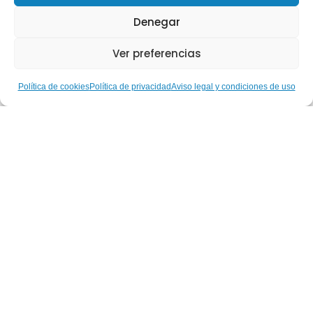
Denegar
Ver preferencias
Política de cookies
Política de privacidad
Aviso legal y condiciones de uso
Hablemos de… Nuestras
Gestoras Deportivas: Ruth
Aguilar, del alto rendimiento
paralímpico a la construcción
de una inclusión real a través
del deporte
Leer más