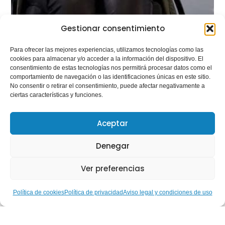
Gestionar consentimiento
Para ofrecer las mejores experiencias, utilizamos tecnologías como las
cookies para almacenar y/o acceder a la información del dispositivo. El
consentimiento de estas tecnologías nos permitirá procesar datos como el
comportamiento de navegación o las identificaciones únicas en este sitio.
No consentir o retirar el consentimiento, puede afectar negativamente a
ciertas características y funciones.
Hablemos de… Nuestras
Gestoras Deportivas: Ruth
Aceptar
Aguilar, del alto rendimiento
paralímpico a la construcción
Denegar
de una inclusión real a través
del deporte
Ver preferencias
Leer más
Política de cookies
Política de privacidad
Aviso legal y condiciones de uso
Hablemos de…