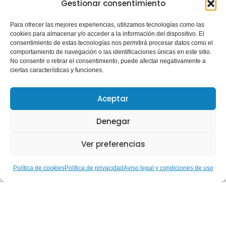
Gestionar consentimiento
Para ofrecer las mejores experiencias, utilizamos tecnologías como las
cookies para almacenar y/o acceder a la información del dispositivo. El
consentimiento de estas tecnologías nos permitirá procesar datos como el
comportamiento de navegación o las identificaciones únicas en este sitio.
No consentir o retirar el consentimiento, puede afectar negativamente a
ciertas características y funciones.
Aceptar
Denegar
Ver preferencias
Política de cookies
Política de privacidad
Aviso legal y condiciones de uso
Hablemos de… Nuestras
Gestoras Deportivas: Ruth
Aguilar, del alto rendimiento
paralímpico a la construcción
de una inclusión real a través